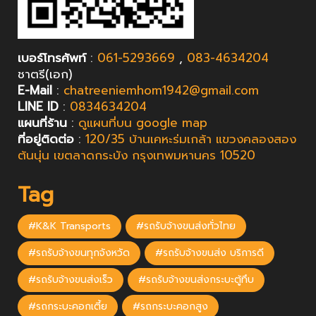
เบอร์โทรศัพท์
:
061-5293669
,
083-4634204
ชาตรี(เอก)​
E-Mail
:
chatreeniemhom1942@gmail.com
LINE ID
:
0834634204
แผนที่ร้าน
:
ดูแผนที่บน google map
ที่อยู่ติดต่อ
:
120/35 บ้านเคหะร่มเกล้า แขวงคลองสอง
ต้นนุ่น เขตลาดกระบัง กรุงเทพมหานคร 10520
Tag
#K&K Transports
#รถรับจ้างขนส่งทั่วไทย
#รถรับจ้างขนทุกจังหวัด
#รถรับจ้างขนส่ง บริการดี
#รถรับจ้างขนส่งเร็ว
#รถรับจ้างขนส่งกระบะตู้ทึบ
#รถกระบะคอกเตี้ย
#รถกระบะคอกสูง