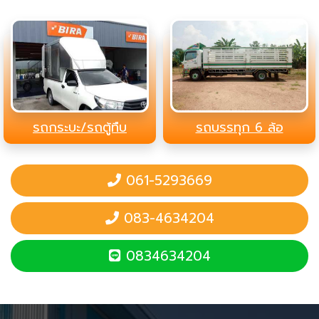
รถกระบะ/รถตู้ทืบ
รถบรรทุก 6 ล้อ
061-5293669
083-4634204
0834634204