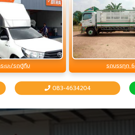
ระบะ/รถตู้ทืบ
รถบรรทุก 6
083-4634204