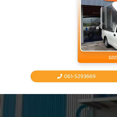
รถก
061-5293669