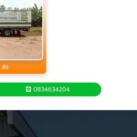
 ล้อ
0834634204