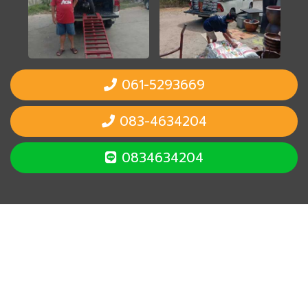
061-5293669
083-4634204
0834634204